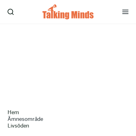
Talare
Tjänster
Evenemang
Om oss
Nyheter
Hem
Kontakt
Ämnesområde
Livsöden
08-38 15 15